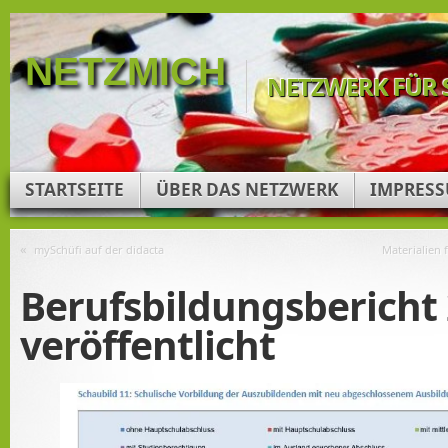
NETZMICH
NETZWERK FÜR 
STARTSEITE
ÜBER DAS NETZWERK
IMPRES
«
mySchüfi auf der didacta
Materialien 
Berufsbildungsbericht
veröffentlicht