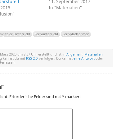
arstufe I
11. September 2017
i 2015
In "Materialien"
klusion"
digitaler Unterricht
Fernunterricht
Lernplattformen
März 2020 um 8:57 Uhr erstellt und ist in
Allgemein
,
Materialien
rag kannst du mit
RSS 2.0
verfolgen. Du kannst
eine Antwort
oder
terlassen.
ar
icht.
Erforderliche Felder sind mit
*
markiert