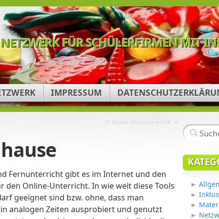
NETZWERK FÜR SCHÜLERFIRMEN MIT I
ETZWERK
IMPRESSUM
DATENSCHUTZERKLÄRU
»
21 Nutzer-Wünsche erfüllt
uhause
KATEG
nd Fernunterricht gibt es im Internet und den
Allge
r den Online-Unterricht. In wie weit diese Tools
Inklu
darf geeignet sind bzw. ohne, dass man
Mater
in analogen Zeiten ausprobiert und genutzt
Netzw