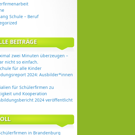
erfirmenarbeit
ne
ang Schule – Beruf
egorized
LLE BEITRÄGE
ximal zwei Minuten überzeugen –
ar nicht so einfach.
chule für alle Kinder
ldungsreport 2024: Ausbilder*innen
ialien für Schülerfirmen zu
igkeit und Kooperation
sbildungsbericht 2024 veröffentlicht
OLL
Schülerfirmen in Brandenburg