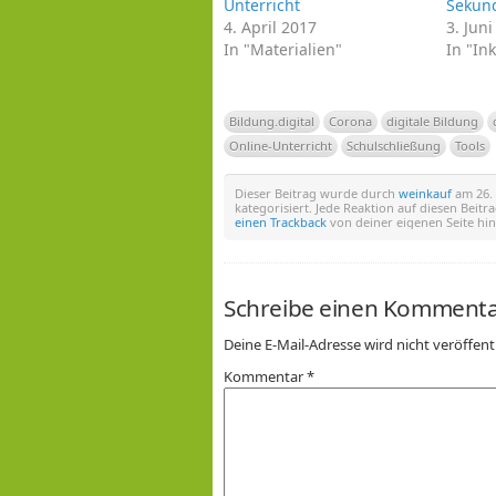
Unterricht
Sekund
4. April 2017
3. Jun
In "Materialien"
In "In
Bildung.digital
Corona
digitale Bildung
Online-Unterricht
Schulschließung
Tools
Dieser Beitrag wurde durch
weinkauf
am 26. 
kategorisiert. Jede Reaktion auf diesen Beit
einen Trackback
von deiner eigenen Seite hin
Schreibe einen Komment
Deine E-Mail-Adresse wird nicht veröffentl
Kommentar
*