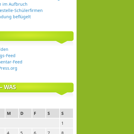
e im Aufbruch
estelle-Schülerfirmen
ndung beflügelt
lden
ags-Feed
entar-Feed
ress.org
– WAS
M
D
F
S
S
1
4
5
6
7
8