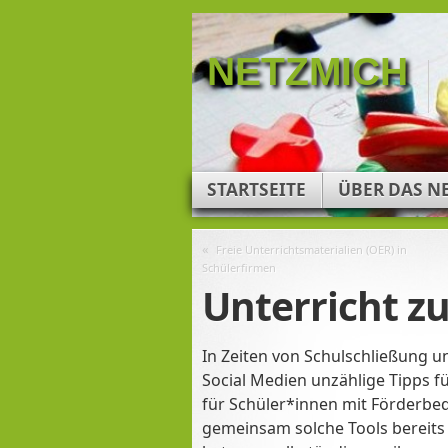
NETZMICH
STARTSEITE
ÜBER DAS N
«
Freie Unterrichtsmaterialien (OER) in
Schülerfirmen
Unterricht z
In Zeiten von Schulschließung u
Social Medien unzählige Tipps fü
für Schüler*innen mit Förderbe
gemeinsam solche Tools bereits 