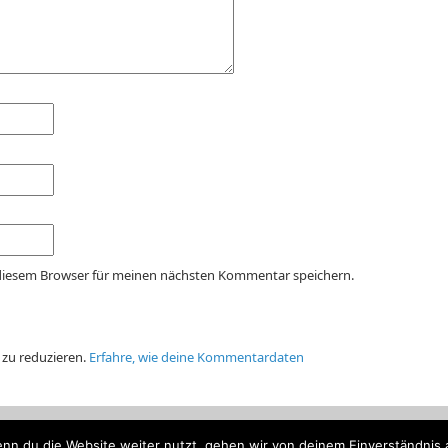
 diesem Browser für meinen nächsten Kommentar speichern.
 zu reduzieren.
Erfahre, wie deine Kommentardaten
ch
© 2020 | Powered by
WordPress
and Mystique theme by
digit
nn du die Website weiter nutzt, gehen wir von deinem Einverständnis 