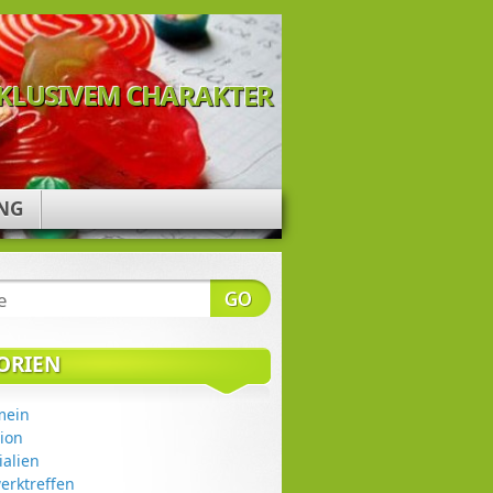
NKLUSIVEM CHARAKTER
NG
ORIEN
mein
sion
ialien
erktreffen