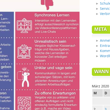
Schul
Servic
Verbi
META
Anme
Eintr
Komm
WordP
WANN 
März 2020
M
D
2
3