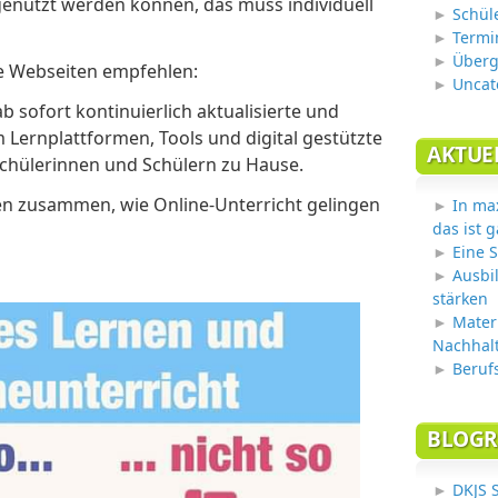
genutzt werden können, das muss individuell
Schül
Termi
Überg
e Webseiten empfehlen:
Uncat
ab sofort kontinuierlich aktualisierte und
 Lernplattformen, Tools und digital gestützte
AKTUE
Schülerinnen und Schülern zu Hause.
ten zusammen, wie Online-Unterricht gelingen
In ma
das ist g
Eine S
Ausbi
stärken
Mater
Nachhalt
Beruf
BLOGR
DKJS 