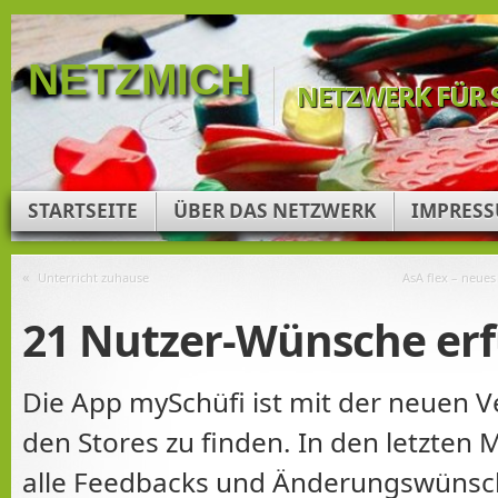
NETZMICH
NETZWERK FÜR 
STARTSEITE
ÜBER DAS NETZWERK
IMPRES
«
Unterricht zuhause
AsA flex – neue
21 Nutzer-Wünsche erf
Die App mySchüfi ist mit der neuen Ve
den Stores zu finden. In den letzte
alle Feedbacks und Änderungswünsc