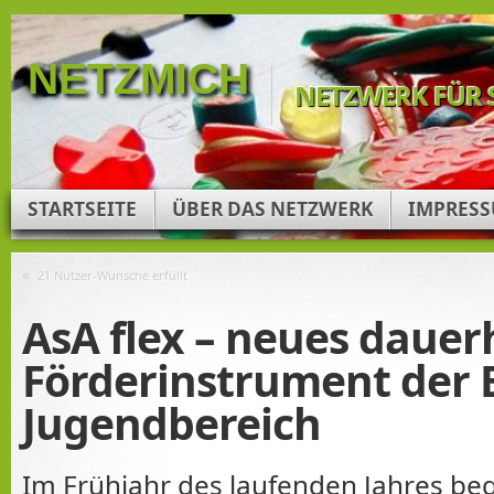
NETZMICH
NETZWERK FÜR 
STARTSEITE
ÜBER DAS NETZWERK
IMPRES
«
21 Nutzer-Wünsche erfüllt
AsA flex – neues dauer
Förderinstrument der 
Jugendbereich
Im Frühjahr des laufenden Jahres be