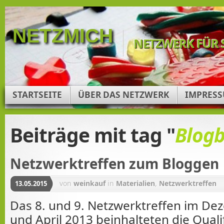
NETZMICH
NETZWERK FÜR 
STARTSEITE
ÜBER DAS NETZWERK
IMPRES
Beiträge mit tag "
Blogb
Netzwerktreffen zum Bloggen
von
weinkauf
in
Materialien
,
Netzwerktreffen
13.05.2015
Das 8. und 9. Netzwerktreffen im D
und April 2013 beinhalteten die Qual