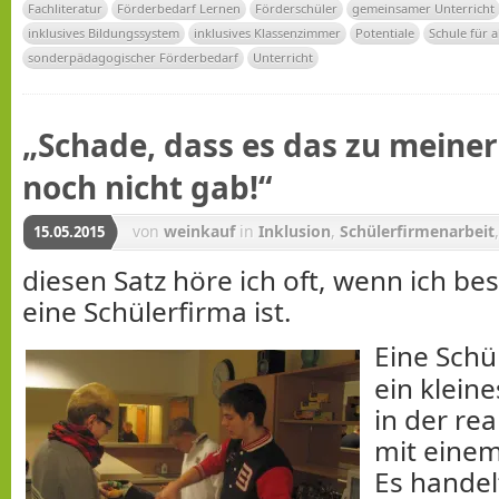
Fachliteratur
Förderbedarf Lernen
Förderschüler
gemeinsamer Unterricht
inklusives Bildungssystem
inklusives Klassenzimmer
Potentiale
Schule für a
sonderpädagogischer Förderbedarf
Unterricht
„Schade, dass es das zu meiner
noch nicht gab!“
von
weinkauf
in
Inklusion
,
Schülerfirmenarbeit
15.05.2015
diesen Satz höre ich oft, wenn ich be
eine Schülerfirma ist.
Eine Schül
ein klei
in der rea
mit einem
Es handel