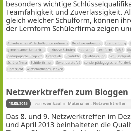
besonders wichtige Schlüsselqualifik
Teamfähigkeit und Zuverlässigkeit. Al
gleich welcher Schulform, können ihre
der Lernform Schülerfirma zeigen un
Abläufe eines Wirtschaftsunternehmens
Berufsorientierung
Brandenburg
gemeinsamer Unterricht
inklusive Schulen
kobra.net
Lernform
MBJS
ök
pädagogische Projekte
Potentiale
Produkte
Qualifizierung
Schlüsselquali
Schülerfirma
Schülerfirmen
Sekundarstufe I
sonderpädagogischer Förderb
Unterricht
wirtschaftliches Denken
Netzwerktreffen zum Bloggen
von
weinkauf
in
Materialien
,
Netzwerktreffen
13.05.2015
Das 8. und 9. Netzwerktreffen im D
und April 2013 beinhalteten die Qual