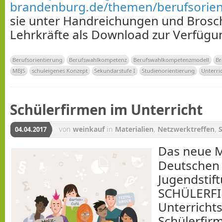
brandenburg.de/themen/berufsorien
sie unter Handreichungen und Brosc
Lehrkräfte als Download zur Verfügu
Berufsorientierung
Berufswahlkompetenz
Berufswahlkompetenzmodell
Br
MBJS
schuleigenes Konzept
Sekundarstufe I
Studienorientierung
Unterri
Schülerfirmen im Unterricht
von
weinkauf
in
Materialien
,
Netzwerktreffen
,
04.04.2017
Das neue M
Deutschen 
Jugendstif
SCHÜLERF
Unterricht
Schülerfirm