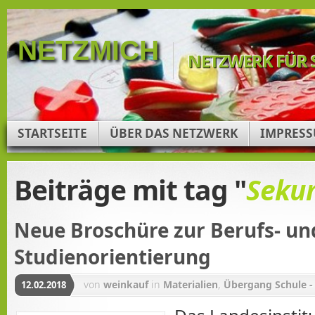
NETZMICH
NETZWERK FÜR 
STARTSEITE
ÜBER DAS NETZWERK
IMPRES
Beiträge mit tag "
Sekun
Neue Broschüre zur Berufs- un
Studienorientierung
von
weinkauf
in
Materialien
,
Übergang Schule -
12.02.2018