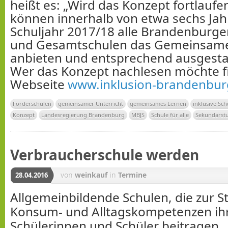
heißt es: „Wird das Konzept fortlauf
können innerhalb von etwa sechs Ja
Schuljahr 2017/18 alle Brandenburge
und Gesamtschulen das Gemeinsam
anbieten und entsprechend ausgesta
Wer das Konzept nachlesen möchte fi
Webseite
www.inklusion-brandenbur
Förderschulen
gemeinsamer Unterricht
gemeinsames Lernen
inklusive Sch
Konzept
Landesregierung Brandenburg
MBJS
Schule für alle
Sekundarstu
Verbraucherschule werden
von
weinkauf
in
Termine
28.04.2016
Allgemeinbildende Schulen, die zur 
Konsum- und Alltagskompetenzen ih
Schülerinnen und Schüler beitragen,