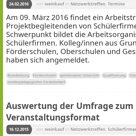
von
weinkauf
in
Netzwerktreffen
,
Termine
24.02.2016
Am 09. März 2016 findet ein Arbeitstr
Projektbegleitenden von Schülerfirme
Schwerpunkt bildet die Arbeitsorgani
Schülerfirmen. Kolleg/innen aus Gru
Förderschulen, Oberschulen und Ge
haben sich angemeldet.
Brandenburg
Förderschulen
gemeinsamer Unterricht
Qualifizierung
Sch
sonderpädagogischer Förderbedarf
Auswertung der Umfrage zum
Veranstaltungsformat
von
weinkauf
in
Netzwerktreffen
,
Schülerfirme
16.12.2015