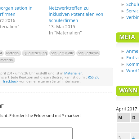
Schul
sorganisation in
Netzwerktreffen zu
Servic
rfirmen
inklusiven Potentialen von
Verbi
rz 2016
Schülerfirmen
terialien"
13. Mai 2015
In "Materialien"
META
Anme
ht
Material
Qualifizierung
Schule für alle
Schülerfirma
Eintr
smaterial
Komm
WordP
pril 2017 um 9:26 Uhr erstellt und ist in
Materialien
,
isiert. Jede Reaktion auf diesen Beitrag kannst du mit
RSS 2.0
n Trackback
von deiner eigenen Seite hinterlassen.
WANN 
ar
April 2017
icht.
Erforderliche Felder sind mit
*
markiert
M
D
3
4