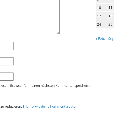
10
11
17
18
24
25
« Feb.
Sep
 diesem Browser für meinen nächsten Kommentar speichern.
 zu reduzieren.
Erfahre, wie deine Kommentardaten