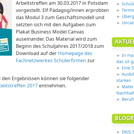
Arbeitstreffen am 30.03.2017 in Potsdam
Schül
vorgestellt. Elf Pädagog/innen erprobten
Termi
Überg
das Modul 3 zum Geschäftsmodell und
Uncat
setzten sich mit den Aufgaben zum
Plakat Business Model Canvas
auseinander. Das Material wird zum
AKTUE
Beginn des Schuljahres 2017/2018 zum
Download auf der
Homepage des
In ma
Fachnetzwerkes Schülerfirmen
zur
das ist g
Eine S
Ausbi
d den Ergebnissen können sie folgender
stärken
eitstreffen 2017
entnehmen.
Mater
Nachhalt
Beruf
BLOGR
DKJS 