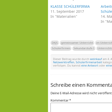
KLASSE SCHÜLERFIRMA
Arbeit
11. September 2017
Schüle
In "Materialien"
14. Mä
In "Ma
DKJS
gemeinsamer Unterricht
im Unterric
Schülerfirmen
Sekundarstufe I
Unterricht
Dieser Beitrag wurde durch
weinkauf
am 4. A
Netzwerktreffen
,
Schülerfirmenarbeit
kategor
verfolgen. Du kannst
eine Antwort
oder
eine
Schreibe einen Komment
Deine E-Mail-Adresse wird nicht veröffentl
Kommentar
*