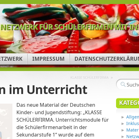
NETZWERK FÜR SCHÜLERFIRMEN MIT I
ETZWERK
IMPRESSUM
DATENSCHUTZERKLÄRU
»
KLASSE SCHÜLERFIRMA
n im Unterricht
KATEG
Das neue Material der Deutschen
Kinder- und Jugendstiftung: „KLASSE
Allge
SCHÜLERFIRMA. Unterrichtsmodule für
Inklu
die Schülerfirmenarbeit in der
Mater
Sekundarstufe 1“ wurde auf dem
Netzw