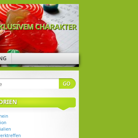
NKLUSIVEM CHARAKTER
NG
ORIEN
mein
sion
ialien
erktreffen