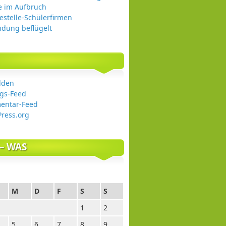
e im Aufbruch
estelle-Schülerfirmen
ndung beflügelt
lden
ags-Feed
entar-Feed
ress.org
– WAS
M
D
F
S
S
1
2
5
6
7
8
9