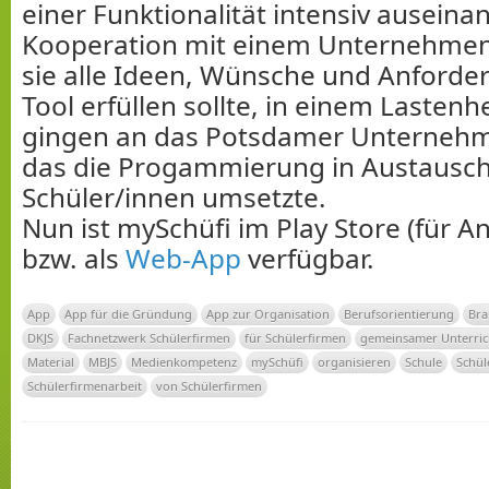
einer Funktionalität intensiv auseinan
Kooperation mit einem Unternehmen
sie alle Ideen, Wünsche und Anforder
Tool erfüllen sollte, in einem Lastenh
gingen an das Potsdamer Unternehm
das die Progammierung in Austausch
Schüler/innen umsetzte.
Nun ist mySchüfi im Play Store (für A
bzw. als
Web-App
verfügbar.
App
App für die Gründung
App zur Organisation
Berufsorientierung
Br
DKJS
Fachnetzwerk Schülerfirmen
für Schülerfirmen
gemeinsamer Unterric
Material
MBJS
Medienkompetenz
mySchüfi
organisieren
Schule
Schül
Schülerfirmenarbeit
von Schülerfirmen