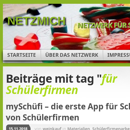
NETZMICH
NETZWERK FÜR 
STARTSEITE
ÜBER DAS NETZWERK
IMPRES
Beiträge mit tag "
für
Schülerfirmen
mySchüfi – die erste App für S
von Schülerfirmen
von
weinkauf
in
Materialien
,
Schülerfirmenarbe
15.11.2018