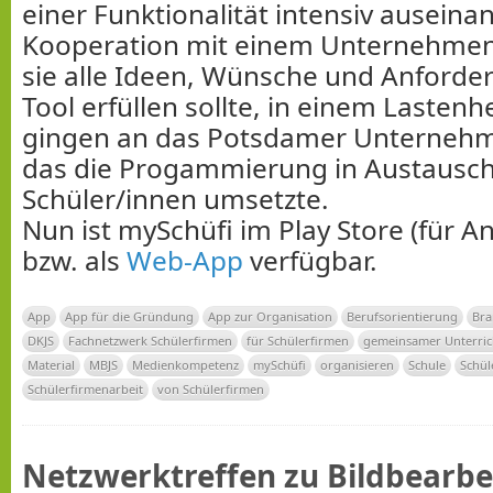
einer Funktionalität intensiv auseinan
Kooperation mit einem Unternehmen
sie alle Ideen, Wünsche und Anforder
Tool erfüllen sollte, in einem Lastenh
gingen an das Potsdamer Unternehm
das die Progammierung in Austausch
Schüler/innen umsetzte.
Nun ist mySchüfi im Play Store (für A
bzw. als
Web-App
verfügbar.
App
App für die Gründung
App zur Organisation
Berufsorientierung
Br
DKJS
Fachnetzwerk Schülerfirmen
für Schülerfirmen
gemeinsamer Unterric
Material
MBJS
Medienkompetenz
mySchüfi
organisieren
Schule
Schül
Schülerfirmenarbeit
von Schülerfirmen
Netzwerktreffen zu Bildbearb