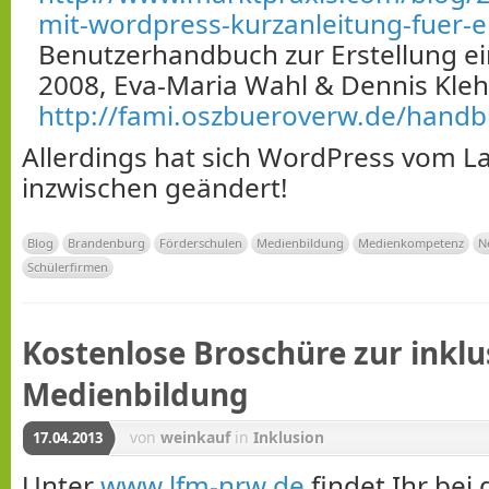
mit-wordpress-kurzanleitung-fuer-e
Benutzerhandbuch zur Erstellung e
2008, Eva-Maria Wahl & Dennis Kle
http://fami.oszbueroverw.de/handb
Allerdings hat sich WordPress vom L
inzwischen geändert!
Blog
Brandenburg
Förderschulen
Medienbildung
Medienkompetenz
N
Schülerfirmen
Kostenlose Broschüre zur inklu
Medienbildung
von
weinkauf
in
Inklusion
17.04.2013
Unter
www.lfm-nrw.de
findet Ihr bei