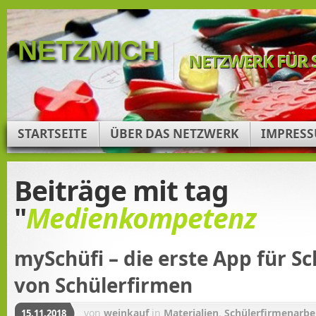
NETZMICH
NETZWERK FÜR 
STARTSEITE
ÜBER DAS NETZWERK
IMPRES
Beiträge mit tag
"
Medienkompetenz
mySchüfi – die erste App für S
von Schülerfirmen
von
weinkauf
in
Materialien
,
Schülerfirmenarbe
15.11.2018